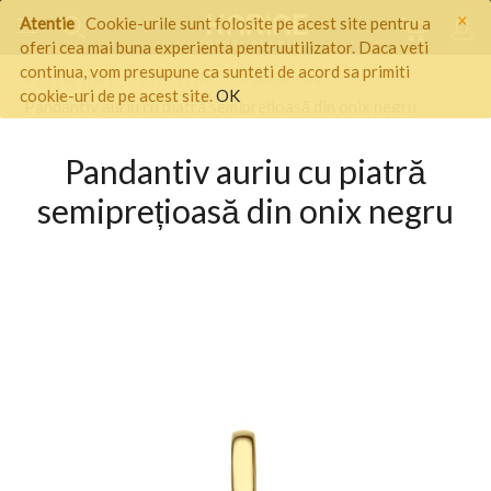
×
Atentie
Cookie-urile sunt folosite pe acest site pentru a
oferi cea mai buna experienta pentruutilizator. Daca veti
continua, vom presupune ca sunteti de acord sa primiti
Pagina start
/
BIJUTERII
/
Pandantive
/
cookie-uri de pe acest site.
OK
Pandantiv auriu cu piatră semiprețioasă din onix negru
Pandantiv auriu cu piatră
semiprețioasă din onix negru