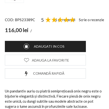
5
51 de recenzii
Scrie o recenzie
COD: BPS23389C
116,00
lei
/
ADAUGATI IN COS
ADAUGA LA FAVORITE
COMANDĂ RAPIDĂ
Un pandantiv auriu cu piatră semiprețioasă onix negru este o
bijuterie elegantă și distinctivă. Fiecare piesă de onix negru
este unică, cu dungi subtile sau modele abstracte ce pot
sugera o lume ascunsă în profunzimile sale lucioase.