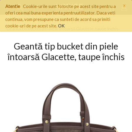
×
Atentie
Cookie-urile sunt folosite pe acest site pentru a
oferi cea mai buna experienta pentruutilizator. Daca veti
continua, vom presupune ca sunteti de acord sa primiti
Pagina start
/
GENTI DAMA
/
Genti de mana
/
cookie-uri de pe acest site.
OK
Geantă tip bucket din piele întoarsă Glacette, taupe închis
Geantă tip bucket din piele
întoarsă Glacette, taupe închis