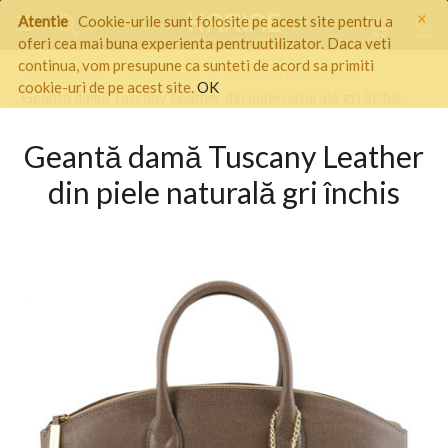
×
Atentie
Cookie-urile sunt folosite pe acest site pentru a
oferi cea mai buna experienta pentruutilizator. Daca veti
continua, vom presupune ca sunteti de acord sa primiti
Pagina start
/
REDUCERI
/
Reduceri genti dama
/
cookie-uri de pe acest site.
OK
Geantă damă Tuscany Leather din piele naturală gri închis
Geantă damă Tuscany Leather
din piele naturală gri închis