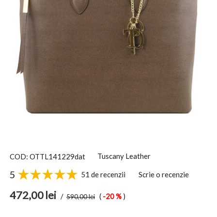
Tuscany Leather
COD: OTTL141229dat
5
51 de recenzii
Scrie o recenzie
472,00
lei
/
(
-20 %
)
590,00
lei