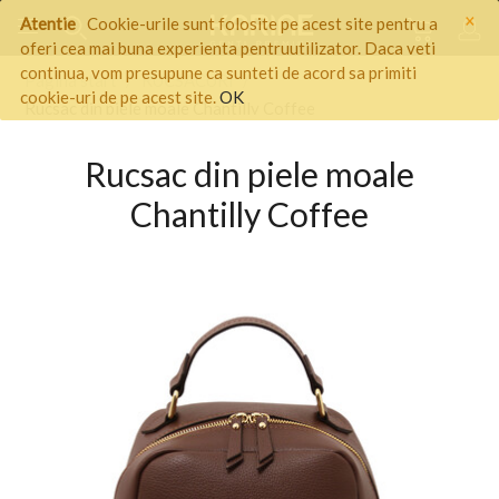
×
Atentie
Cookie-urile sunt folosite pe acest site pentru a
oferi cea mai buna experienta pentruutilizator. Daca veti
continua, vom presupune ca sunteti de acord sa primiti
Pagina start
/
RUCSACURI
/
cookie-uri de pe acest site.
OK
Rucsac din piele moale Chantilly Coffee
Rucsac din piele moale
Chantilly Coffee