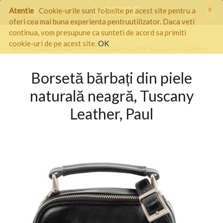
×
Atentie
Cookie-urile sunt folosite pe acest site pentru a
oferi cea mai buna experienta pentruutilizator. Daca veti
continua, vom presupune ca sunteti de acord sa primiti
Pagina start
/
GENTI BARBATI
/
Genti de umar
/
cookie-uri de pe acest site.
OK
Borsetă bărbați din piele naturală neagră, Tuscany Leather, Paul
Borsetă bărbați din piele
naturală neagră, Tuscany
Leather, Paul